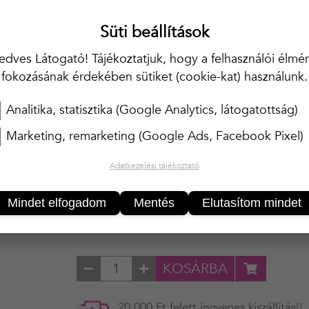
Baby doll
Süti beállítások
Csipkés felsővel
edves Látogató! Tájékoztatjuk, hogy a felhasználói élmé
Szatén anyagból
fokozásának érdekében sütiket (cookie-kat) használunk.
Állítható hát- és vállpántokkal
Összetétele: 92% poliészter, 8% elasztán
Analitika, statisztika (Google Analytics, látogatottság)
Marketing, remarketing (Google Ads, Facebook Pixel)
MÉRET
M
Adatkezelési tájékoztató
SZÍN
PINK
Mindet elfogadom
Mentés
Elutasítom mindet
KOSÁRBA
20 000 Ft felett ingyenes kiszállítás!!