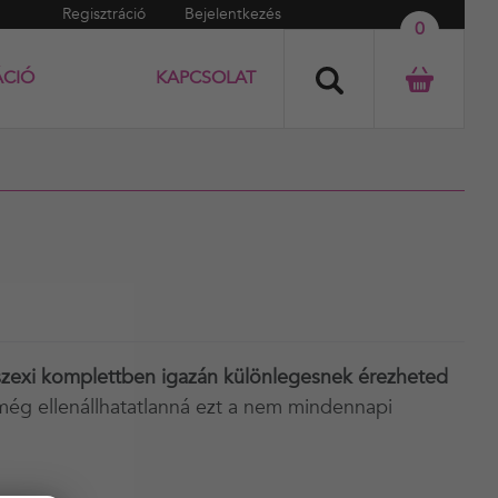
Regisztráció
Bejelentkezés
0
ÁCIÓ
KAPCSOLAT
zexi komplettben igazán különlegesnek érezheted
még ellenállhatatlanná ezt a nem mindennapi