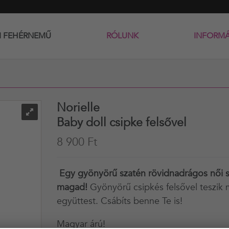
I FEHÉRNEMŰ
RÓLUNK
INFORM
Norielle
Baby doll csipke felsővel
8 900 Ft
Egy gyönyörű szatén rövidnadrágos női s
magad!
Gyönyörű csipkés felsővel teszik 
együttest. Csábíts benne Te is!
Magyar árú!