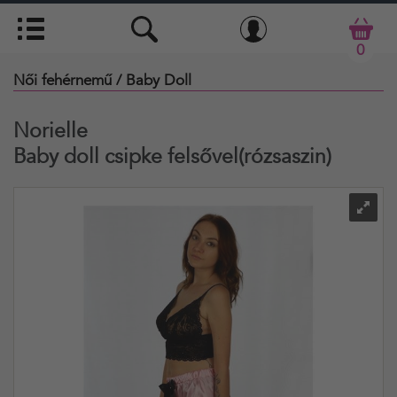
0
Női fehérnemű
/ Baby Doll
Norielle
Baby doll csipke felsővel(rózsaszin)