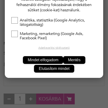
felhasználói élmény fokozásának érdekében
Baby doll
sütiket (cookie-kat) használunk.
Csipkés felsővel
Szatén anyagból
Analitika, statisztika (Google Analytics,
látogatottság)
Állítható hát- és vállpántokkal
Összetétele: 92% poliészter, 8% elasztán
Marketing, remarketing (Google Ads,
Facebook Pixel)
MÉRET
M
Adatkezelési tájékoztató
SZÍN
RÓZSASZIN
Mindet elfogadom
Mentés
8 900 Ft
Elutasítom mindet
KOSÁRBA