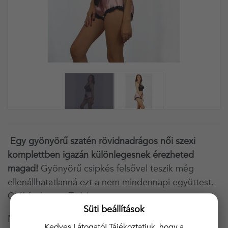
Egy gyönyörű szatén rövidnadrágos női szexi
komplettben igazán különlegesnek érezheted
magad!
Gyönyörű csipkés felsővel teszik még
ellenállhatatlanná ezt a nem mindennapi együttest.
Csábíts benne Te is!
Süti beállítások
Magyar árú!
Kedves Látogató! Tájékoztatjuk, hogy a