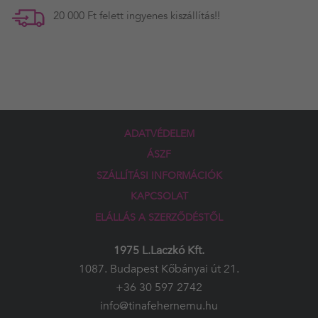
20 000 Ft felett ingyenes kiszállítás!!
ADATVÉDELEM
ÁSZF
SZÁLLÍTÁSI INFORMÁCIÓK
KAPCSOLAT
ELÁLLÁS A SZERZŐDÉSTŐL
1975 L.Laczkó Kft.
1087. Budapest Kőbányai út 21.
+36 30 597 2742
info@tinafehernemu.hu