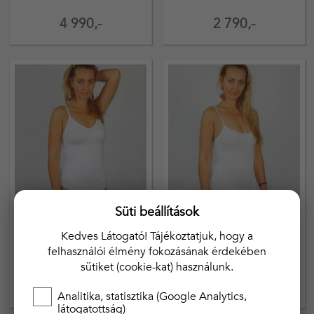
4 990,-
2 790,-
Süti beállítások
Kedves Látogató! Tájékoztatjuk, hogy a
GreeNice
GreeNice
felhasználói élmény fokozásának érdekében
Spagetti pántos trikó-body
Spagetti pántos trikó-body
sütiket (cookie-kat) használunk.
alakformáló
csipkés teli fenekű
2 790,-
2 790,-
Analitika, statisztika (Google Analytics,
látogatottság)