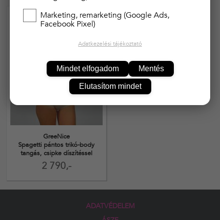
Marketing, remarketing (Google Ads,
Facebook Pixel)
Adatkezelési tájékoztató
Mindet elfogadom
Mentés
Elutasítom mindet
GreeNice
Spagetti pántos trikó-body
tangás, csipke díszítéssel
2 790,-
ADATVÉDELEM