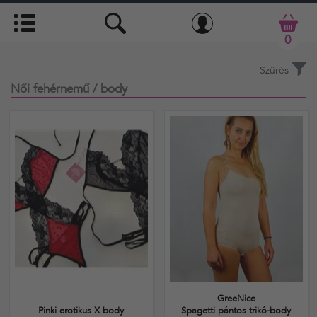
0
Szűrés
Női fehérnemű
/ body
GreeNice
Pinki erotikus X body
Spagetti pántos trikó-body