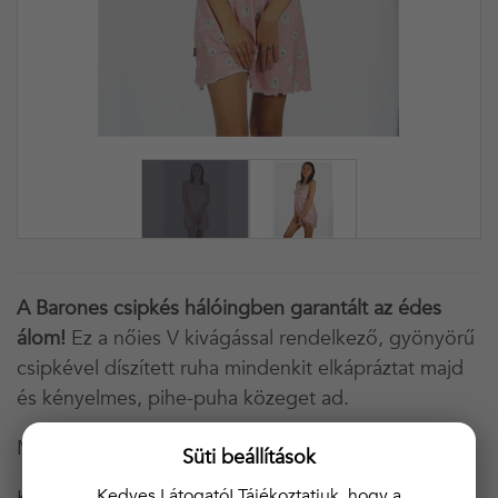
A Barones csipkés hálóingben garantált az édes
álom!
Ez a nőies V kivágással rendelkező, gyönyörű
csipkével díszített ruha mindenkit elkápráztat majd
és kényelmes, pihe-puha közeget ad.
Minőségi magyar termék!
Süti beállítások
Kedves Látogató! Tájékoztatjuk, hogy a