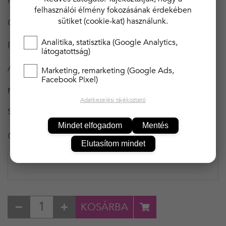
Kör alakú nyakkivágással
felhasználói élmény fokozásának érdekében
sütiket (cookie-kat) használunk.
Gyönyörű csipkedíszítéssel
Analitika, statisztika (Google Analytics,
Pihe-puha pamut anyagból
látogatottság)
Állítható vállpántokkal
Marketing, remarketing (Google Ads,
Facebook Pixel)
MÉRET
L
Adatkezelési tájékoztató
SZÍN
RÓZSASZIN
Mindet elfogadom
Mentés
6 990 Ft
Elutasítom mindet
KOSÁRBA