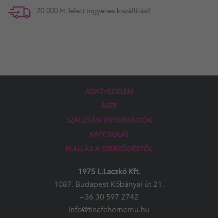
20 000 Ft felett ingyenes kiszállítás!!
ADATVÉDELEM
ÁSZF
SZÁLLÍTÁSI INFORMÁCIÓK
KAPCSOLAT
ELÁLLÁS A SZERZŐDÉSTŐL
1975 L.Laczkó Kft.
1087. Budapest Kőbányai út 21.
+36 30 597 2742
info@tinafehernemu.hu