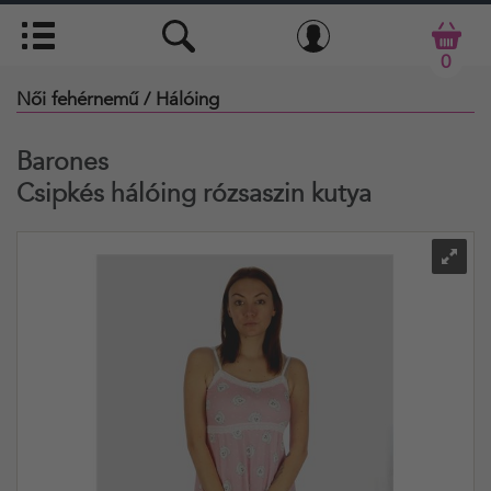
0
Női fehérnemű
/ Hálóing
Barones
Csipkés hálóing rózsaszin kutya