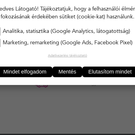
MÉRET
S
edves Látogató! Tájékoztatjuk, hogy a felhasználói élmé
fokozásának érdekében sütiket (cookie-kat) használunk.
SZÍN
KRÉM
Analitika, statisztika (Google Analytics, látogatottság)
Marketing, remarketing (Google Ads, Facebook Pixel)
Adatkezelési tájékoztató
A termék átmenetileg nem rendelhető!
Mindet elfogadom
Mentés
Elutasítom mindet
20 000 Ft felett ingyenes kiszállítás!!