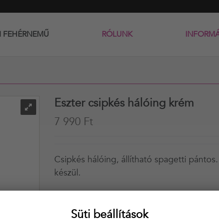
I FEHÉRNEMŰ
RÓLUNK
INFORM
Eszter csipkés hálóing krém
7 990 Ft
Csipkés hálóing, állítható spagetti pánto
készül.
Kiemelt minőségű magyar termék!
Süti beállítások