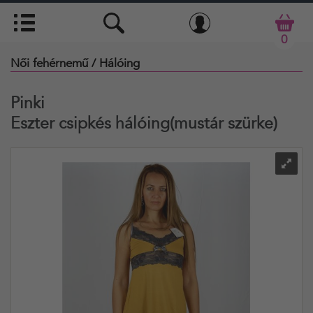
0
Női fehérnemű
/ Hálóing
Pinki
Eszter csipkés hálóing(mustár szürke)