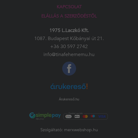
KAPCSOLAT
ELÁLLÁS A SZERZŐDÉSTŐL
1975 L.Laczkó Kft.
1087. Budapest Kőbányai út 21.
+36 30 597 2742
info@tinafehernemu.hu
Árukereső.hu
Szolgáltató:
merxwebshop.hu