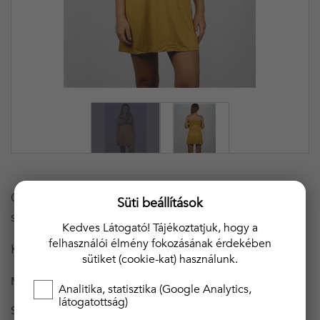
Csipkés hálóing, állítható spagetti pántos. Két
Süti beállítások
szinkonbinációs, nagyon rugalmas anyagból készül.
Kedves Látogató! Tájékoztatjuk, hogy a
felhasználói élmény fokozásának érdekében
Kiemelt minőségű magyar termék!
sütiket (cookie-kat) használunk.
MÉRET
S
Analitika, statisztika (Google Analytics,
látogatottság)
SZÍN
MUSTÁR SÁRGA