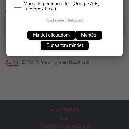
Marketing, remarketing (Google Ads,
7 990 Ft
Facebook Pixel)
Adatkezelési tájékoztató
Mindet elfogadom
Mentés
Elutasítom mindet
A termék átmenetileg nem rendelhető!
20 000 Ft felett ingyenes kiszállítás!!
ADATVÉDELEM
ÁSZF
SZÁLLÍTÁSI INFORMÁCIÓK