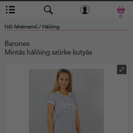
0
Női fehérnemű
/ Hálóing
Barones
Mintás hálóing szürke kutyás