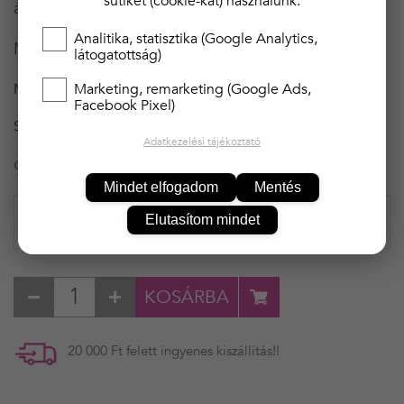
sütiket (cookie-kat) használunk.
áruházunkban!
Analitika, statisztika (Google Analytics,
Minőségi magyar árú!
látogatottság)
MÉRET
Marketing, remarketing (Google Ads,
S
Facebook Pixel)
SZÍN
SZÜRKE
Adatkezelési tájékoztató
9 490 Ft
Mindet elfogadom
Mentés
Elutasítom mindet
KOSÁRBA
20 000 Ft felett ingyenes kiszállítás!!