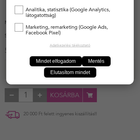
Kiemelt minőségű magyar termék!
Analitika, statisztika (Google Analytics,
látogatottság)
MÉRET
S
Marketing, remarketing (Google Ads,
Facebook Pixel)
SZÍN
PIROS
Adatkezelési tájékoztató
5 990 Ft
Mindet elfogadom
Mentés
Elutasítom mindet
KOSÁRBA
20 000 Ft felett ingyenes kiszállítás!!