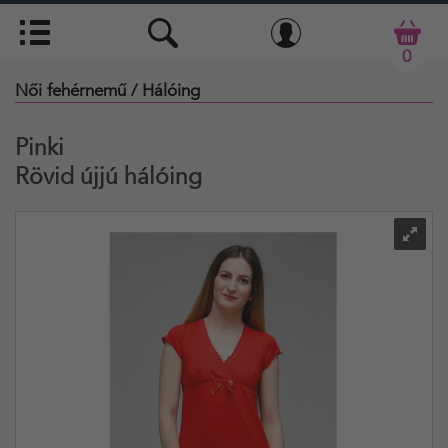
0
Női fehérnemű
/ Hálóing
Pinki
Rövid újjú hálóing