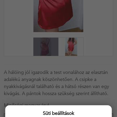
A hálóing jól igazodik a test vonalához az elasztán
adalékú anyagnak köszönhetően. A csipke a
nyakkivágásnál található és a hátsó részen van egy
kivágás. A pántok hossza szükség szerint állítható.
Minőségi magyar áru!
Süti beállítások