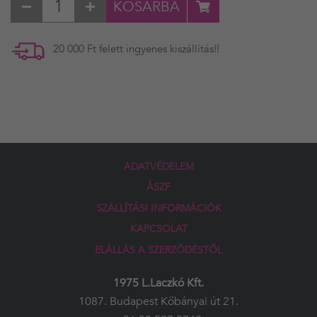
KOSÁRBA
20 000 Ft felett ingyenes kiszállítás!!
ADATVÉDELEM
ÁSZF
SZÁLLÍTÁSI INFORMÁCIÓK
KAPCSOLAT
ELÁLLÁS A SZERZŐDÉSTŐL
1975 L.Laczkó Kft.
1087. Budapest Kőbányai út 21.