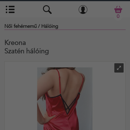
0
Női fehérnemű
/ Hálóing
Kreona
Szatén hálóing