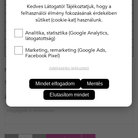
Kreona
Márka
Kedves Látogató! Tájékoztatjuk, hogy a
Anyagösszetétel
95% poliészter, 5% Spandex
felhasználói élmény fokozásának érdekében
Anyag típusa
szatén
sütiket (cookie-kat) használunk.
Tulajdonság
luxus, csipkével, masnival
Analitika, statisztika (Google Analytics,
Pántok
állítható, szűk
látogatottság)
Hossz
rövid
Marketing, remarketing (Google Ads,
Dekoltázs
v-kivágás
Facebook Pixel)
Adatkezelési tájékoztató
MÉRET
M
SZÍN
PIROS
Mindet elfogadom
Mentés
Elutasítom mindet
8 990 Ft
6 291 Ft