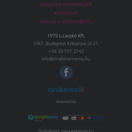
SZÁLLÍTÁSI INFORMÁCIÓK
KAPCSOLAT
ELÁLLÁS A SZERZŐDÉSTŐL
1975 L.Laczkó Kft.
1087. Budapest Kőbányai út 21.
+36 30 597 2742
info@tinafehernemu.hu
Árukereső.hu
Szolgáltató:
merxwebshop.hu