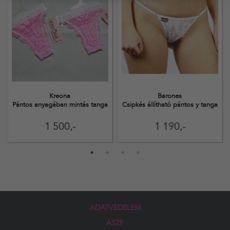
Kreona
Barones
Pántos anyagában mintás tanga
Csipkés állítható pántos y tanga
1 500,-
1 190,-
ADATVÉDELEM
ÁSZF