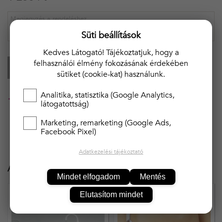
Süti beállítások
Kedves Látogató! Tájékoztatjuk, hogy a
felhasználói élmény fokozásának érdekében
KOSÁRBA
sütiket (cookie-kat) használunk.
Analitika, statisztika (Google Analytics,
20 000 Ft felett ingyenes kiszállítás!!
látogatottság)
Marketing, remarketing (Google Ads,
Facebook Pixel)
Adatkezelési tájékoztató
Ajánlott termékek
Mindet elfogadom
Mentés
Elutasítom mindet