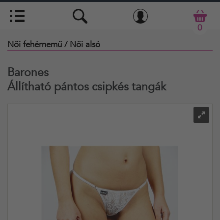
0
Női fehérnemű
/ Női alsó
Barones
Állítható pántos csipkés tangák