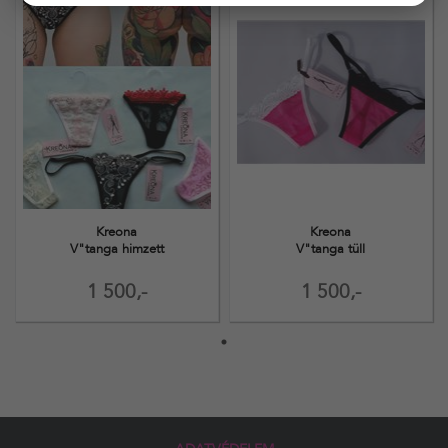
Kreona
Kreona
V"tanga himzett
V"tanga tüll
1 500,-
1 500,-