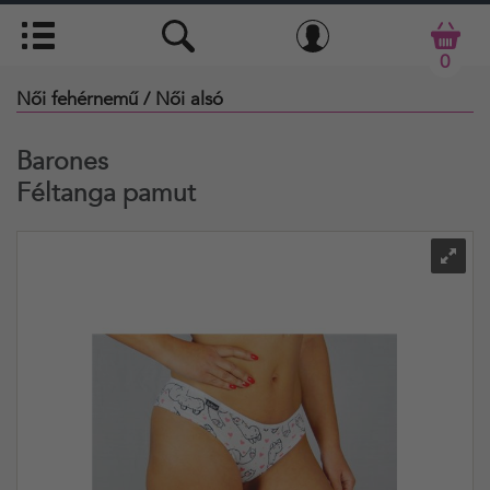
0
Női fehérnemű
/ Női alsó
Barones
Féltanga pamut