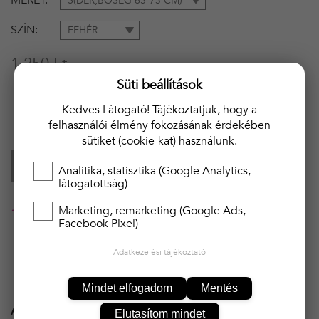
MÉRET
S(DER,BŐSÉG 65-73 CM)
SZÍN
FEHÉR
1 250 Ft
Süti beállítások
Kedves Látogató! Tájékoztatjuk, hogy a
felhasználói élmény fokozásának érdekében
sütiket (cookie-kat) használunk.
KOSÁRBA
Analitika, statisztika (Google Analytics,
látogatottság)
20 000 Ft felett ingyenes kiszállítás!!
Marketing, remarketing (Google Ads,
Facebook Pixel)
Adatkezelési tájékoztató
Mindet elfogadom
Mentés
Ajánlott termékek
Elutasítom mindet