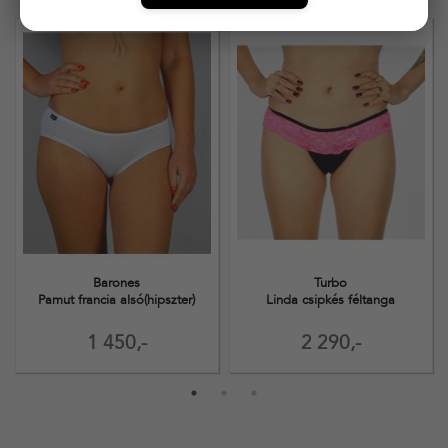
Barones
Turbo
Pamut francia alsó(hipszter)
Linda csipkés féltanga
1 450,-
2 290,-