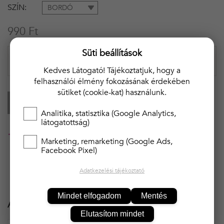
SZÍN
BORDÓ
990 Ft
Süti beállítások
Kedves Látogató! Tájékoztatjuk, hogy a
felhasználói élmény fokozásának érdekében
sütiket (cookie-kat) használunk.
KOSÁRBA
Analitika, statisztika (Google Analytics,
látogatottság)
20 000 Ft felett ingyenes kiszállítás!!
Marketing, remarketing (Google Ads,
Facebook Pixel)
Adatkezelési tájékoztató
Mindet elfogadom
Mentés
Ajánlott termékek
Elutasítom mindet