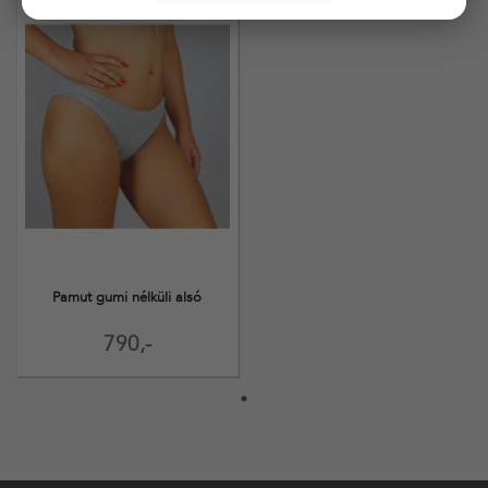
Pamut gumi nélküli alsó
790,-