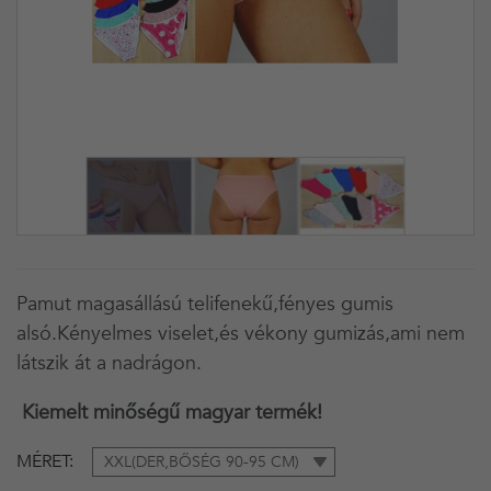
Pamut magasállású telifenekű,fényes gumis
alsó.Kényelmes viselet,és vékony gumizás,ami nem
látszik át a nadrágon.
Kiemelt minőségű magyar termék!
MÉRET
XXL(DER,BŐSÉG 90-95 CM)