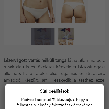
Lézervágott varrás nélküli tanga
láthatatlan marad a
ruhák alatt is és tökéletes kényelmet biztosít egész
álló nap. Ez a fiatalos alsó rugalmas és strapabíró
anyagból készült, ami illeszkedik a testhez ezzel
garantálva a komfortos közeget.
Süti beállítások
Lézervágott tanga
Kedves Látogató! Tájékoztatjuk, hogy a
Pamut lépésbetét
felhasználói élmény fokozásának érdekében