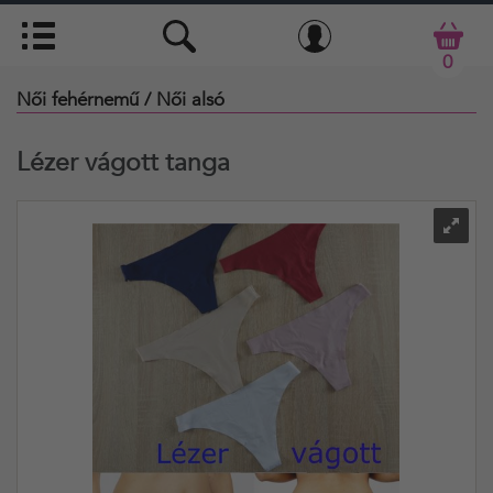
0
Női fehérnemű
/ Női alsó
Lézer vágott tanga