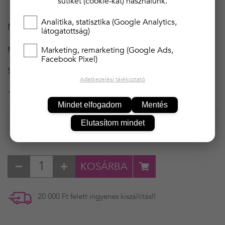
sütiket (cookie-kat) használunk.
Klasszikus illeszkedés
Analitika, statisztika (Google Analytics,
Magyar minőségi árú!
látogatottság)
MÉRET
Marketing, remarketing (Google Ads,
M
Facebook Pixel)
SZÍN
FEHÉR
Adatkezelési tájékoztató
1 790 Ft
Mindet elfogadom
Mentés
Elutasítom mindet
KOSÁRBA
20 000 Ft felett ingyenes kiszállítás!!