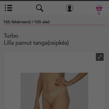
0
Női fehérnemű
/ Női alsó
Turbo
Lilla pamut tanga(csipkés)