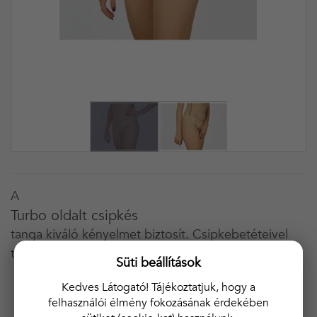
A
Turbo oldalt csipkés
tanga kiváló kényelmet biztosít. Csipkebetéteivel
tökéletesíti a külsőnk megjelenítését.
Süti beállítások
Női tanga
Kedves Látogató! Tájékoztatjuk, hogy a
felhasználói élmény fokozásának érdekében
A kétoldalán csipkebettéttel