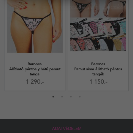
Barones
Barones
Állítható pántos y hátú pamut
Pamut sima állítható pántos
tanga
tangák
1 290,-
1 150,-
ADATVÉDELEM