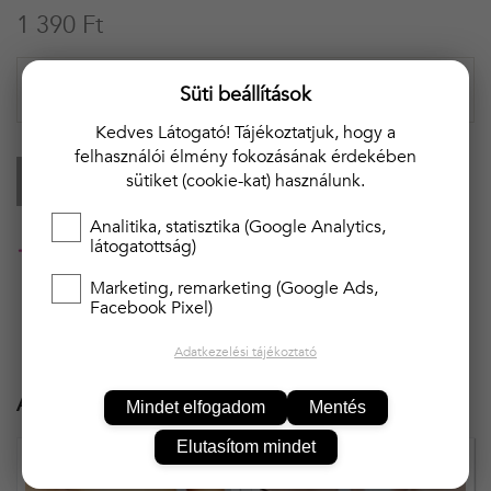
1 390 Ft
Süti beállítások
Kedves Látogató! Tájékoztatjuk, hogy a
felhasználói élmény fokozásának érdekében
KOSÁRBA
sütiket (cookie-kat) használunk.
Analitika, statisztika (Google Analytics,
látogatottság)
20 000 Ft felett ingyenes kiszállítás!!
Marketing, remarketing (Google Ads,
Facebook Pixel)
Adatkezelési tájékoztató
Ajánlott termékek
Mindet elfogadom
Mentés
Elutasítom mindet