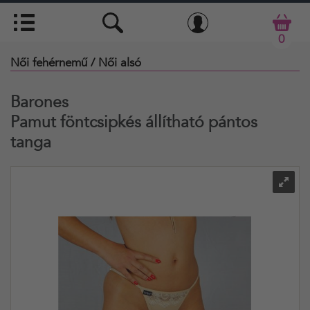
0
Női fehérnemű
/ Női alsó
Barones
Pamut föntcsipkés állítható pántos
tanga