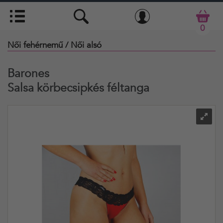
0
Női fehérnemű
/ Női alsó
Barones
Salsa körbecsipkés féltanga