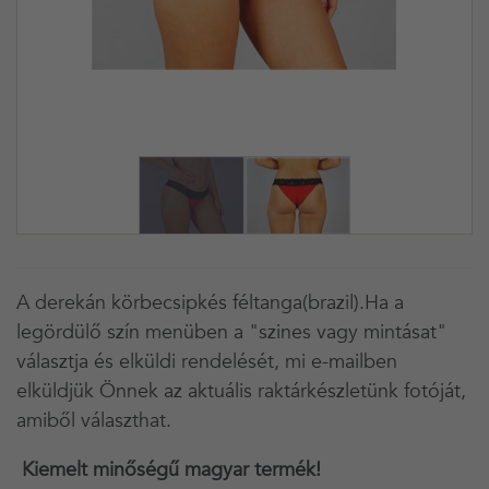
A derekán körbecsipkés féltanga(brazil).Ha a
legördülő szín menüben a "szines vagy mintásat"
választja és elküldi rendelését, mi e-mailben
elküldjük Önnek az aktuális raktárkészletünk fotóját,
amiből választhat.
Kiemelt minőségű magyar termék!