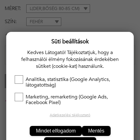
MÉRET
L(DER,BŐSÉG 80-85 CM)
SZÍN
FEHÉR
1 790 Ft
Süti beállítások
Kedves Látogató! Tájékoztatjuk, hogy a
felhasználói élmény fokozásának érdekében
sütiket (cookie-kat) használunk.
Analitika, statisztika (Google Analytics,
KOSÁRBA
látogatottság)
Marketing, remarketing (Google Ads,
20 000 Ft felett ingyenes kiszállítás!!
Facebook Pixel)
Adatkezelési tájékoztató
Mindet elfogadom
Mentés