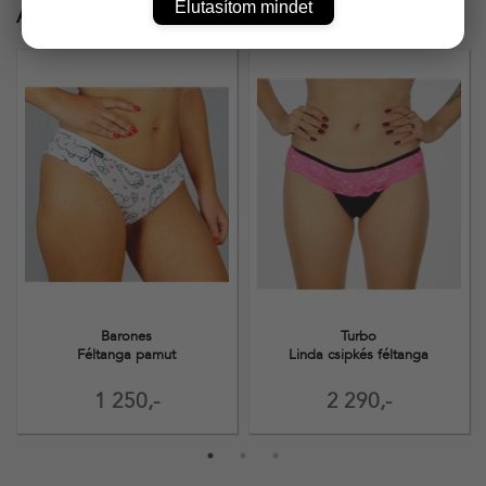
Elutasítom mindet
Ajánlott termékek
Barones
Turbo
Féltanga pamut
Linda csipkés féltanga
1 250,-
2 290,-