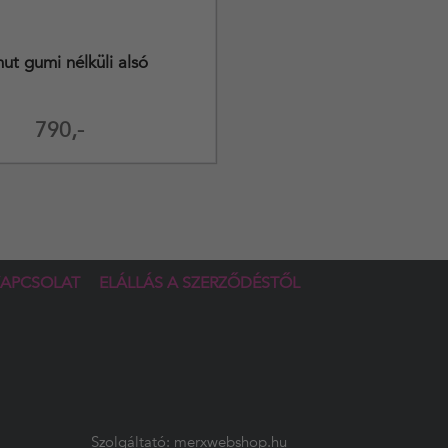
ut gumi nélküli alsó
790,-
APCSOLAT
ELÁLLÁS A SZERZŐDÉSTŐL
Szolgáltató:
merxwebshop.hu