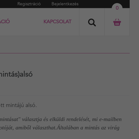
Regisztráció
Bejelentkezés
0
ÁCIÓ
KAPCSOLAT
mintás)alsó
t mintájú alsó.
intásat" választja és elküldi rendelését, mi e-mailben
otóját, amiből választhat.Általában a mintás az virág