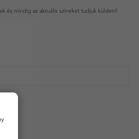
ek és mindig az aktuális szineket tudjuk küldeni!
ny