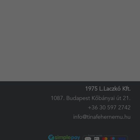
1975 L.Laczkó Kft.
1087. Budapest Kőbányai út 21.
+36 30 597 2742
info@tinafehernemu.hu