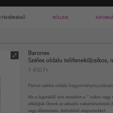
I FEHÉRNEMŰ
RÓLUNK
INFORM
Barones
Széles oldalu telifenekű(csikos, 
1 450 Ft
Pamut széles oldalú hagyományos,csikozot
Ha a legördülő szín menüben a " csikos vagy m
elküldjük Önnek az aktuális raktárkészletünk f
vagy állatmintás, különböző alapszinekkel.