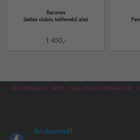
Barones
Széles oldalu telifenekű alsó
Pam
1 450,-
ADATVÉDELEM
ÁSZF
SZÁLLÍTÁSI INFORMÁCIÓK
K