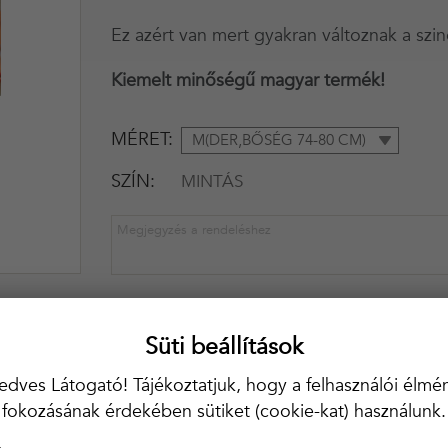
Ez azért van mert gyakran változnak a szin
Kiemelt minőségű magyar termék!
MÉRET
M(DER,BŐSÉG 74-80 CM)
SZÍN
MINTÁS
KOSÁRBA
Süti beállítások
20 000 Ft felett ingyenes kiszállítás!!
edves Látogató! Tájékoztatjuk, hogy a felhasználói élmé
fokozásának érdekében sütiket (cookie-kat) használunk.