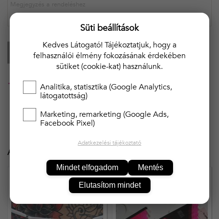
Süti beállítások
Kedves Látogató! Tájékoztatjuk, hogy a
KOSÁRBA
felhasználói élmény fokozásának érdekében
sütiket (cookie-kat) használunk.
20 000 Ft felett ingyenes kiszállítás!!
Analitika, statisztika (Google Analytics,
látogatottság)
Marketing, remarketing (Google Ads,
Facebook Pixel)
Adatkezelési tájékoztató
Ajánlott termékek
Mindet elfogadom
Mentés
Elutasítom mindet