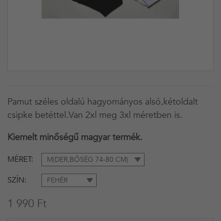
Pamut széles oldalú hagyományos alsó,kétoldalt
csipke betéttel.Van 2xl meg 3xl méretben is.
Kiemelt minőségű magyar termék.
MÉRET
M(DER,BŐSÉG 74-80 CM)
SZÍN
FEHÉR
1 990 Ft