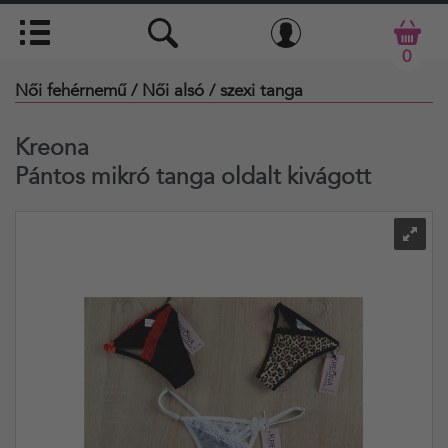
0
Női fehérnemű
/ Női alsó
/ szexi tanga
Kreona
Pántos mikró tanga oldalt kivágott