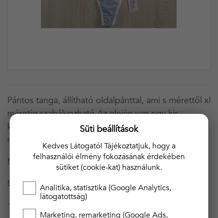
Pántos tanga, állítható oldalpánttal, ami s mérettől xl
méretig szabályozható.Az elején van egy kis
kivágás, ami elegánssá teszi a megjelenést és egy
Süti beállítások
nagyon szexi megjelenést ad viselőjének!
Kedves Látogató! Tájékoztatjuk, hogy a
felhasználói élmény fokozásának érdekében
Minőségi magyar áru!
sütiket (cookie-kat) használunk.
SZÍN
FEKETE
Analitika, statisztika (Google Analytics,
látogatottság)
1 990 Ft
Marketing, remarketing (Google Ads,