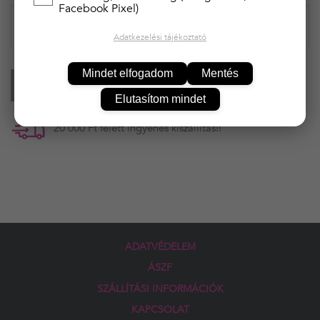
Facebook Pixel)
Adatkezelési tájékoztató
Mindet elfogadom
Mentés
KOSÁRBA
Elutasítom mindet
20 000 Ft felett ingyenes kiszállítás!!
ADATVÉDELEM
ÁSZF
SZÁLLÍTÁSI INFORMÁCIÓK
KAPCSOLAT