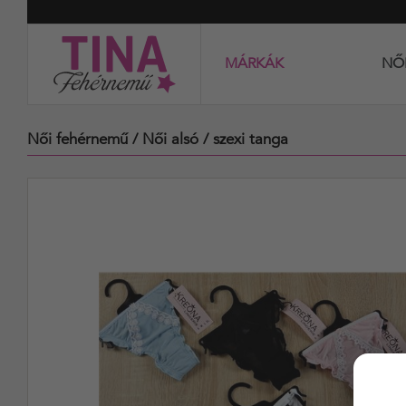
MÁRKÁK
NŐ
Női fehérnemű
/ Női alsó
/ szexi tanga