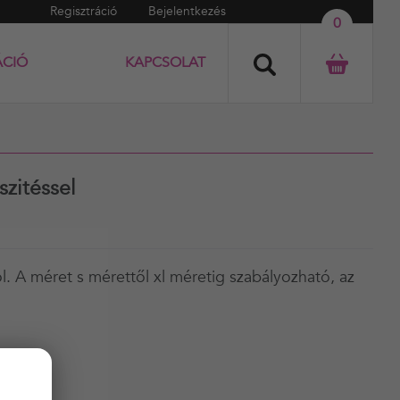
Regisztráció
Bejelentkezés
0
ÁCIÓ
KAPCSOLAT
szitéssel
l. A méret s mérettől xl méretig szabályozható, az