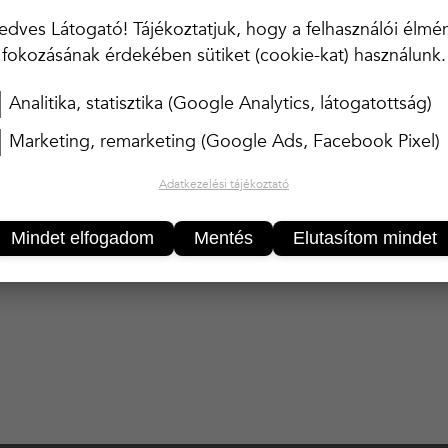
edves Látogató! Tájékoztatjuk, hogy a felhasználói élmé
fokozásának érdekében sütiket (cookie-kat) használunk.
Analitika, statisztika (Google Analytics, látogatottság)
KOSÁRBA
Marketing, remarketing (Google Ads, Facebook Pixel)
Adatkezelési tájékoztató
20 000 Ft felett ingyenes kiszállítás!!
Mindet elfogadom
Mentés
Elutasítom mindet