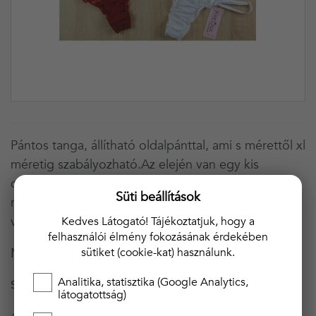
Pántos tanga, állítható oldalpánttal, ami s mérettől xl
méretig szabályozható.Az elején van egy kis
csipkebetét ferdén, ami elegánssá teszi a
Süti beállítások
megjelenést és egy nagyon szexi megjelenést ad
viselőjének!
Kedves Látogató! Tájékoztatjuk, hogy a
felhasználói élmény fokozásának érdekében
sütiket (cookie-kat) használunk.
Minőségi magyar áru!
Analitika, statisztika (Google Analytics,
SZÍN
PIROS
látogatottság)