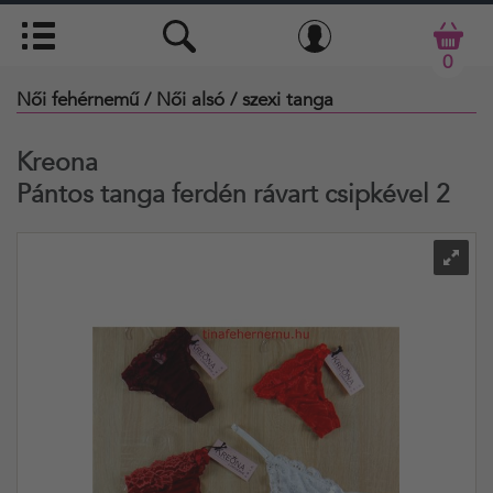
0
Női fehérnemű
/ Női alsó
/ szexi tanga
Kreona
Pántos tanga ferdén rávart csipkével 2