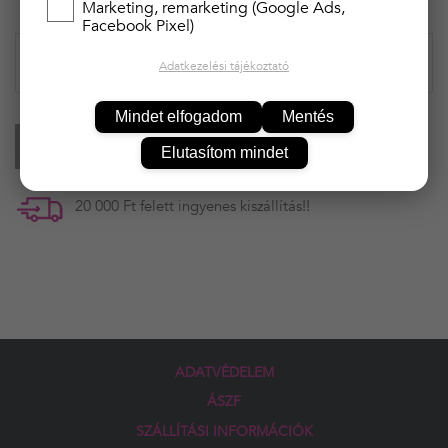
1 990 Ft
Marketing, remarketing (Google Ads,
Facebook Pixel)
Adatkezelési tájékoztató
Mindet elfogadom
Mentés
KOSÁRBA
Elutasítom mindet
20 000 Ft felett ingyenes kiszállítás!!
ADATVÉDELEM
ÁSZF
SZÁLLÍTÁSI INFORMÁCIÓK