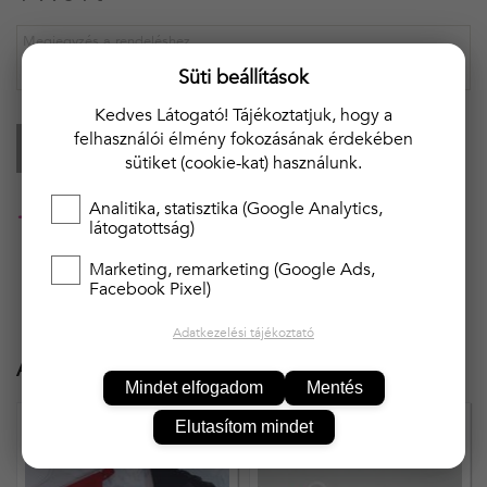
Süti beállítások
Kedves Látogató! Tájékoztatjuk, hogy a
felhasználói élmény fokozásának érdekében
KOSÁRBA
sütiket (cookie-kat) használunk.
Analitika, statisztika (Google Analytics,
20 000 Ft felett ingyenes kiszállítás!!
látogatottság)
Marketing, remarketing (Google Ads,
Facebook Pixel)
Adatkezelési tájékoztató
Ajánlott termékek
Mindet elfogadom
Mentés
Elutasítom mindet