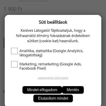
1 900 Ft
Süti beállítások
Kedves Látogató! Tájékoztatjuk, hogy a
felhasználói élmény fokozásának érdekében
sütiket (cookie-kat) használunk.
KOSÁRBA
Analitika, statisztika (Google Analytics,
látogatottság)
20 000 Ft felett ingyenes kiszállítás!!
Marketing, remarketing (Google Ads,
Facebook Pixel)
Adatkezelési tájékoztató
Mindet elfogadom
Mentés
Ajánlott termékek
Elutasítom mindet