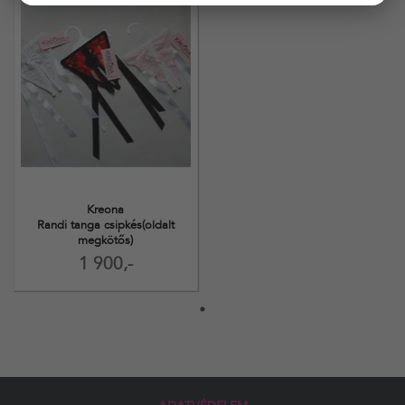
Kreona
Randi tanga csipkés(oldalt
megkötős)
1 900,-