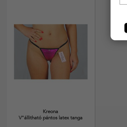
Kreona
V"állitható pántos latex tanga