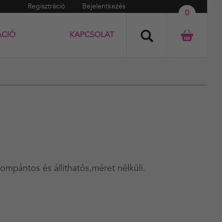
Regisztráció
Bejelentkezés
0
ÁCIÓ
KAPCSOLAT
rompántos és állithatós,méret nélküli.