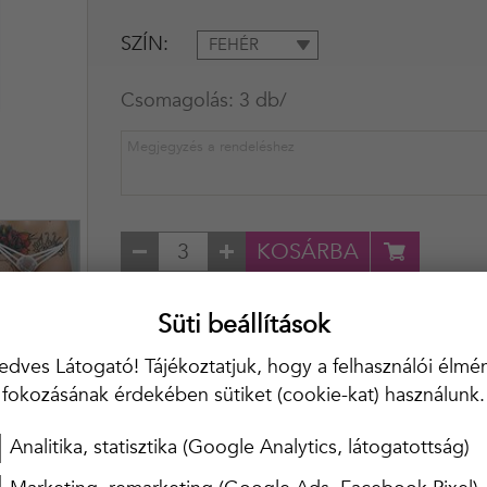
SZÍN
FEHÉR
Csomagolás:
3
db/
KOSÁRBA
20 000 Ft felett ingyenes kiszállítás!!
Süti beállítások
edves Látogató! Tájékoztatjuk, hogy a felhasználói élmé
fokozásának érdekében sütiket (cookie-kat) használunk.
Analitika, statisztika (Google Analytics, látogatottság)