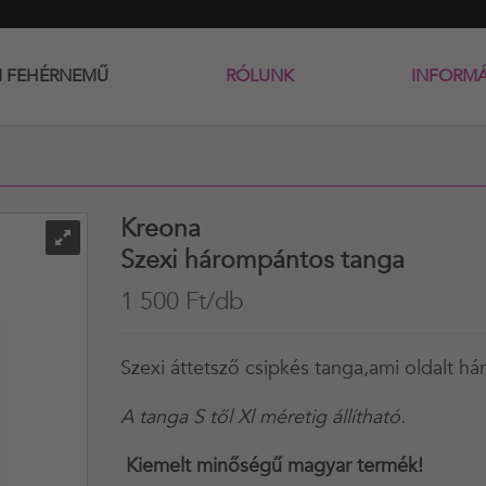
I FEHÉRNEMŰ
RÓLUNK
INFORM
Kreona
Szexi hárompántos tanga
1 500 Ft/db
Szexi áttetsző csipkés tanga,ami oldalt há
A tanga S től Xl méretig állítható.
Kiemelt minőségű magyar termék!