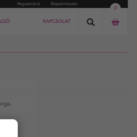
Regisztráció
Bejelentkezés
0
ÁCIÓ
KAPCSOLAT
anga.