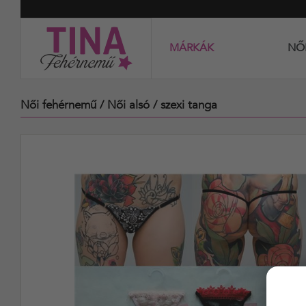
MÁRKÁK
NŐ
Női fehérnemű
/ Női alsó
/ szexi tanga