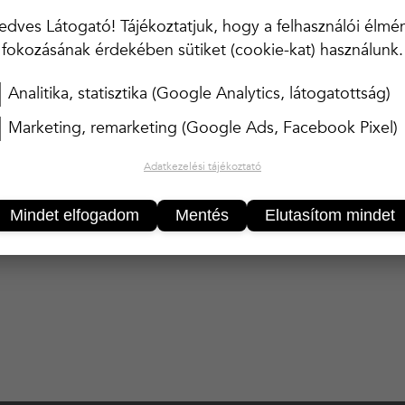
edves Látogató! Tájékoztatjuk, hogy a felhasználói élmé
SZÍN
RÓZSASZIN
fokozásának érdekében sütiket (cookie-kat) használunk.
Analitika, statisztika (Google Analytics, látogatottság)
Marketing, remarketing (Google Ads, Facebook Pixel)
KOSÁRBA
Adatkezelési tájékoztató
Mindet elfogadom
Mentés
Elutasítom mindet
20 000 Ft felett ingyenes kiszállítás!!