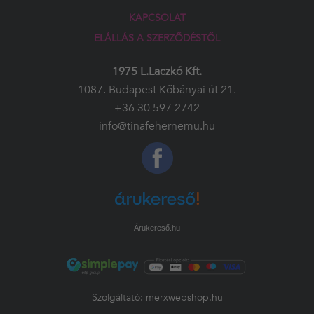
KAPCSOLAT
ELÁLLÁS A SZERZŐDÉSTŐL
1975 L.Laczkó Kft.
1087. Budapest Kőbányai út 21.
+36 30 597 2742
info@tinafehernemu.hu
Árukereső.hu
Szolgáltató:
merxwebshop.hu