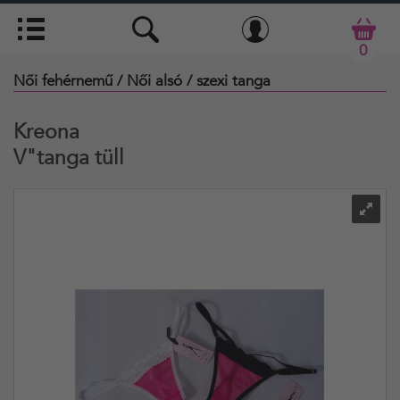
0
Női fehérnemű
/ Női alsó
/ szexi tanga
Kreona
V"tanga tüll