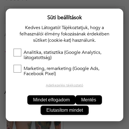
Süti beállítások
Kedves Látogató! Tájékoztatjuk, hogy a
felhasználói élmény fokozásának érdekében
A termék átmenetileg nem rendelhető!
sütiket (cookie-kat) használunk.
20 000 Ft felett ingyenes kiszállítás!!
Analitika, statisztika (Google Analytics,
látogatottság)
Marketing, remarketing (Google Ads,
Facebook Pixel)
Adatkezelési tájékoztató
Ajánlott termékek
Mindet elfogadom
Mentés
Elutasítom mindet