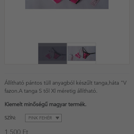
Állítható pántos tüll anyagból készűlt tanga,háta "V
fazon.A tanga S től Xl méretig állítható.
Kiemelt minőségű magyar termék.
SZÍN
PINK FEHÉR
1 500 Ft