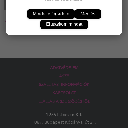
KOSÁRBA
Mindet elfogadom
Mentés
20 000 Ft felett ingyenes kiszállítás!!
Elutasítom mindet
ADATVÉDELEM
ÁSZF
SZÁLLÍTÁSI INFORMÁCIÓK
KAPCSOLAT
ELÁLLÁS A SZERZŐDÉSTŐL
1975 L.Laczkó Kft.
1087. Budapest Kőbányai út 21.