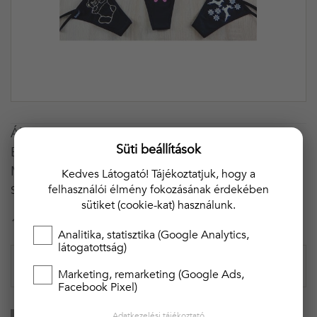
Állitható pántos, pamut téli mintás tangák, a
Süti beállítások
Barones gyártótól!
Minőségi magyar árú!
Kedves Látogató! Tájékoztatjuk, hogy a
felhasználói élmény fokozásának érdekében
SZÍN
6
sütiket (cookie-kat) használunk.
1 350 Ft
Analitika, statisztika (Google Analytics,
látogatottság)
Marketing, remarketing (Google Ads,
Facebook Pixel)
Adatkezelési tájékoztató