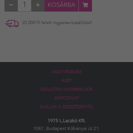
KOSÁRBA
20 000 Ft felett ingyenes kiszállítás!!
ADATVÉDELEM
ÁSZF
SZÁLLÍTÁSI INFORMÁCIÓK
KAPCSOLAT
ELÁLLÁS A SZERZŐDÉSTŐL
1975 L.Laczkó Kft.
1087. Budapest Kőbányai út 21.