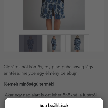
Cipzáros női köntös,egy pihe-puha anyag lágy
érintése, melybe egy élmény belebújni.
Kiemelt minőségű termék!
Akár egy nap alatt is ott lehet önöknél a futártól
függően!
Süti beállítások