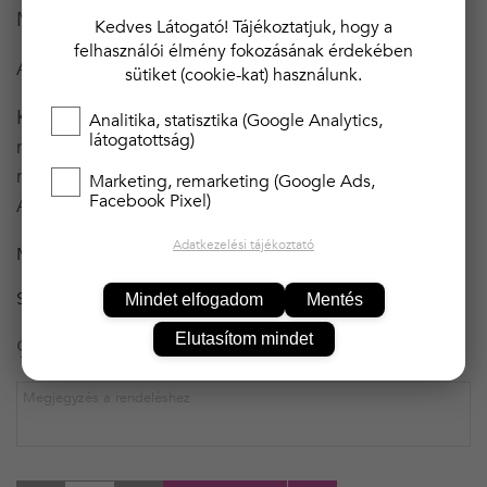
Méretválaszték:m/l és xl/xxl
Kedves Látogató! Tájékoztatjuk, hogy a
felhasználói élmény fokozásának érdekében
Anyag: 100% poliészter
sütiket (cookie-kat) használunk.
Kezelési útmutató: 30°C-on semleges, kímélő
Analitika, statisztika (Google Analytics,
látogatottság)
módszerrel, más textíliától elkülönítve, kifordítva
mosható. Klórozni tilos! Foltok helyi tisztítása tilos!
Marketing, remarketing (Google Ads,
Facebook Pixel)
Áztatni tilos! Vasalható.
Adatkezelési tájékoztató
MÉRET
M/L
SZÍN
SZÜRKE
Mindet elfogadom
Mentés
Elutasítom mindet
9 490 Ft