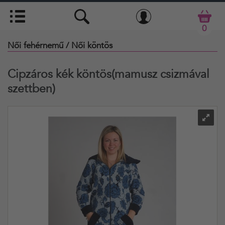
0
Női fehérnemű
/ Női köntös
Cipzáros kék köntös(mamusz csizmával
szettben)