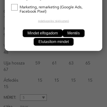
114
Marketing, remarketing (Google Ads,
Csípőbőség 108 112 116 120
Facebook Pixel)
124
Adatkezelési tájékoztató
Hossza válltól 87 87 87 90
Mindet elfogadom
Mentés
93
Elutasítom mindet
Vállszélesség 40 42 44 46
48
Ujja hossza 59 61 63 65
67
Átfedés 15 15 15 15
15
MÉRET
S