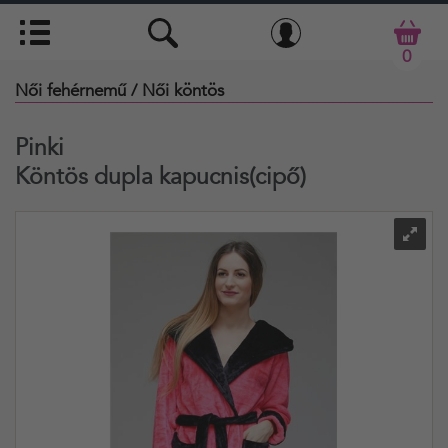
0
Női fehérnemű
/ Női köntös
Pinki
Köntös dupla kapucnis(cipő)