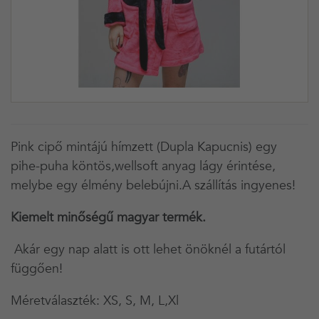
Pink cipő mintájú hímzett (Dupla Kapucnis) egy
pihe-puha köntös,wellsoft anyag lágy érintése,
melybe egy élmény belebújni.A szállítás ingyenes!
Kiemelt minőségű magyar termék.
Akár egy nap alatt is ott lehet önöknél a futártól
függően!
Méretválaszték: XS, S, M, L,Xl