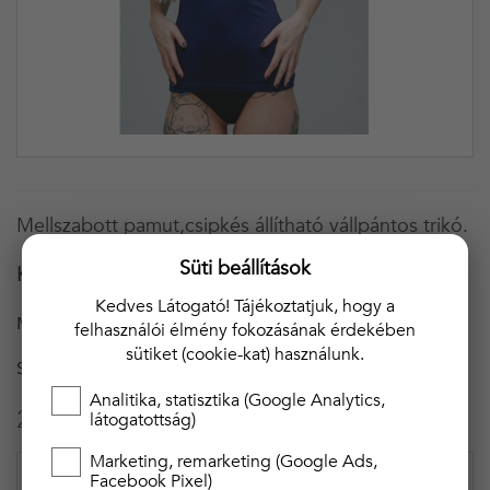
Mellszabott pamut,csipkés állítható vállpántos trikó.
Süti beállítások
Kiemelt minőségű magyar termék.
Kedves Látogató! Tájékoztatjuk, hogy a
MÉRET
M
felhasználói élmény fokozásának érdekében
sütiket (cookie-kat) használunk.
SZÍN
SÖTÉT KÉK
Analitika, statisztika (Google Analytics,
2 990 Ft
látogatottság)
Marketing, remarketing (Google Ads,
Facebook Pixel)