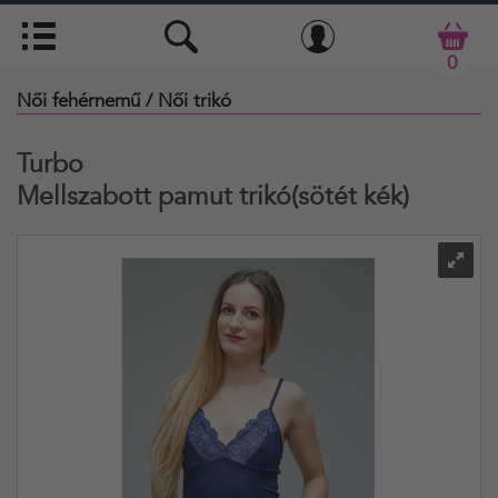
0
Női fehérnemű
/ Női trikó
Turbo
Mellszabott pamut trikó(sötét kék)