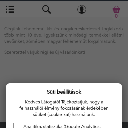
0
Cégünk fehérnemű kis és nagykereskedéssel foglalkozik
több mint 10 éve. Igyekszünk minőségi termékkel ellátni
vevőinket, zömében magyar fehérneműt forgalmazunk.
Szeretettel várjuk régi és új vásárlóinkat!
Süti beállítások
Kedves Látogató! Tájékoztatjuk, hogy a
felhasználói élmény fokozásának érdekében
sütiket (cookie-kat) használunk.
Analitika, statisztika (Google Analytics,