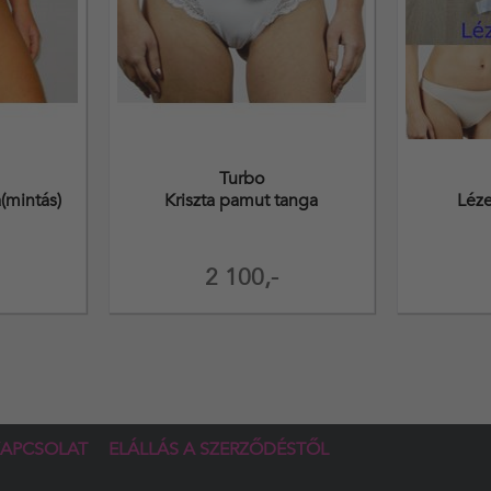
Turbo
(mintás)
Kriszta pamut tanga
Léze
2 100,-
APCSOLAT
ELÁLLÁS A SZERZŐDÉSTŐL