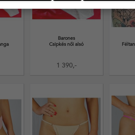
Barones
anga
Csipkés női alsó
Féltan
1 390,-