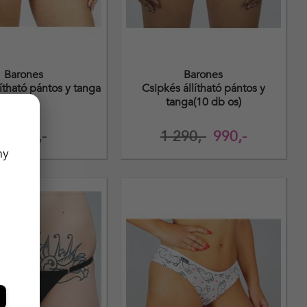
Barones
Barones
ítható pántos y tanga
Csipkés állítható pántos y
tanga(10 db os)
1 190,-
1 290,-
990,-
ny