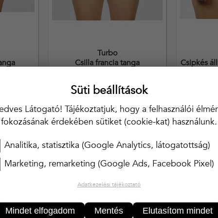
Turbo
tanga
Csilla francia tanga
Csipkés áll
Süti beállítások
1 990,-
edves Látogató! Tájékoztatjuk, hogy a felhasználói élmé
fokozásának érdekében sütiket (cookie-kat) használunk.
Analitika, statisztika (Google Analytics, látogatottság)
Marketing, remarketing (Google Ads, Facebook Pixel)
Adatkezelési tájékoztató
Mindet elfogadom
Mentés
Elutasítom mindet