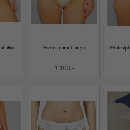
t alsó
Fodros pamut tanga
Föntcsipk
1 100,-