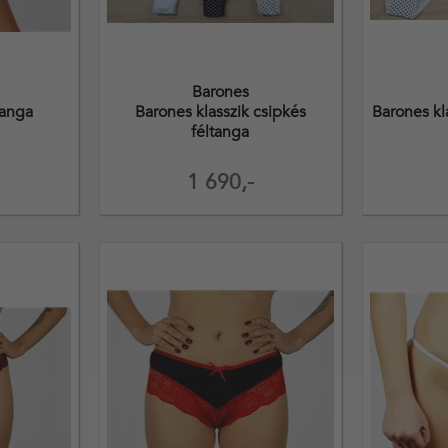
Barones
tanga
Barones klasszik csipkés
Barones kl
féltanga
1 690,-