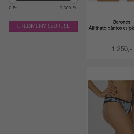
0 Ft.
3 000 Ft.
Barones
EREDMÉNY SZŰRÉSE
Állítható pántos csip
1 250,-