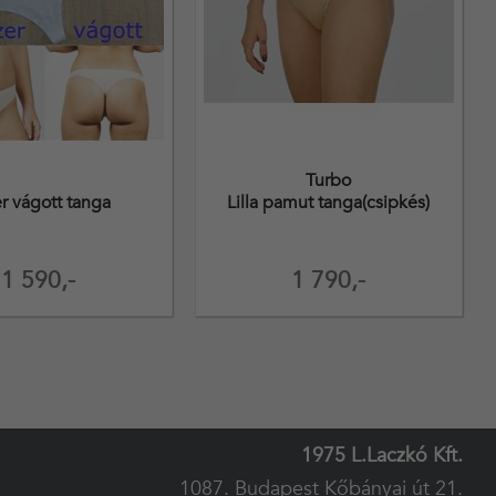
Turbo
r vágott tanga
Lilla pamut tanga(csipkés)
1 590,-
1 790,-
1975 L.Laczkó Kft.
1087. Budapest Kőbányai út 21.