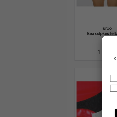
Turbo
Bea csipkés fél
1 990,-
K