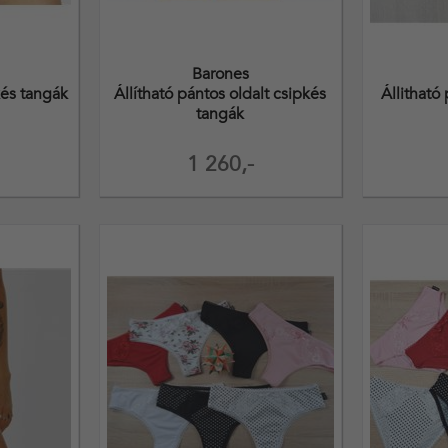
Barones
kés tangák
Állítható pántos oldalt csipkés
Állitható
tangák
1 260,-