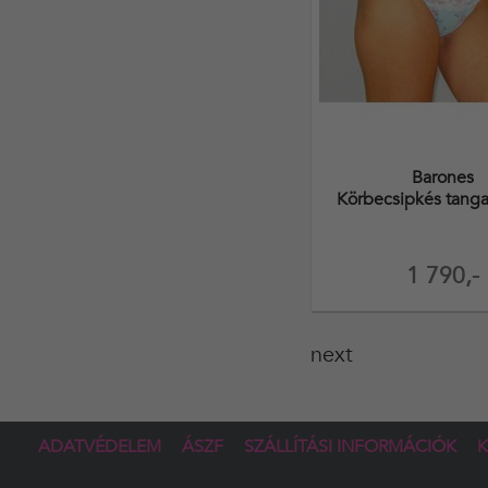
Barones
Körbecsipkés tanga
1 790,-
next
ADATVÉDELEM
ÁSZF
SZÁLLÍTÁSI INFORMÁCIÓK
K