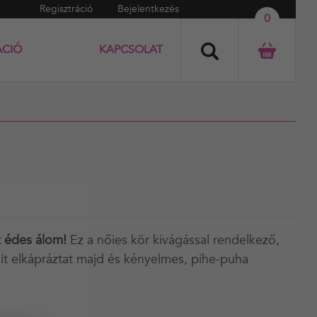
Regisztráció
Bejelentkezés
0
ÁCIÓ
KAPCSOLAT
z édes álom!
Ez a nőies kör kivágással rendelkező,
it elkápráztat majd és kényelmes, pihe-puha