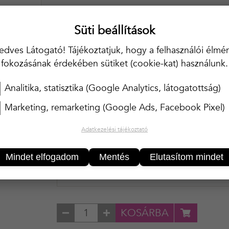
Kör alakú nyakkivágással
Süti beállítások
Gyönyörű csipkedíszítéssel
edves Látogató! Tájékoztatjuk, hogy a felhasználói élmé
fokozásának érdekében sütiket (cookie-kat) használunk.
Pihe-puha pamut anyagból
Állítható vállpántokkal
Analitika, statisztika (Google Analytics, látogatottság)
Marketing, remarketing (Google Ads, Facebook Pixel)
MÉRET
L
Adatkezelési tájékoztató
SZÍN
PIROS
Mindet elfogadom
Mentés
Elutasítom mindet
KOSÁRBA