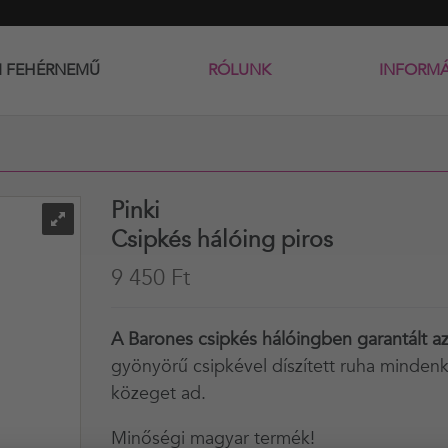
I FEHÉRNEMŰ
RÓLUNK
INFORM
Pinki
Csipkés hálóing piros
9 450 Ft
A Barones csipkés hálóingben garantált a
gyönyörű csipkével díszített ruha mindenk
közeget ad.
Minőségi magyar termék!