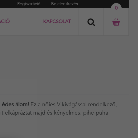
Regisztráció
Bejelentkezés
0
ÁCIÓ
KAPCSOLAT
z édes álom!
Ez a nőies V kivágással rendelkező,
it elkápráztat majd és kényelmes, pihe-puha