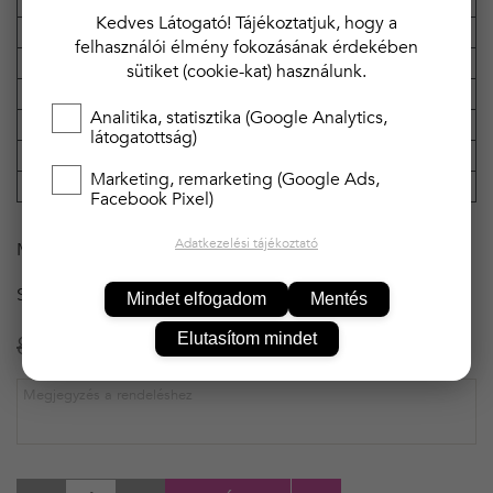
Kreona
Márka
Kedves Látogató! Tájékoztatjuk, hogy a
Anyagösszetétel
95% poliészter, 5% Spandex
felhasználói élmény fokozásának érdekében
Anyag típusa
szatén
sütiket (cookie-kat) használunk.
Tulajdonság
luxus, csipkével, masnival
Analitika, statisztika (Google Analytics,
Pántok
állítható, szűk
látogatottság)
Hossz
rövid
Marketing, remarketing (Google Ads,
Dekoltázs
v-kivágás
Facebook Pixel)
Adatkezelési tájékoztató
MÉRET
L
SZÍN
KÉK
Mindet elfogadom
Mentés
Elutasítom mindet
8 990 Ft
6 291 Ft