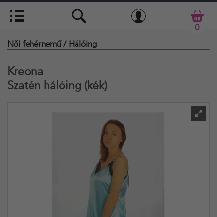
0
Női fehérnemű
/ Hálóing
Kreona
Szatén hálóing (kék)