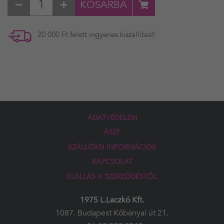
KOSÁRBA
20 000 Ft felett ingyenes kiszállítás!!
ADATVÉDELEM
ÁSZF
SZÁLLÍTÁSI INFORMÁCIÓK
KAPCSOLAT
ELÁLLÁS A SZERZŐDÉSTŐL
1975 L.Laczkó Kft.
1087. Budapest Kőbányai út 21.