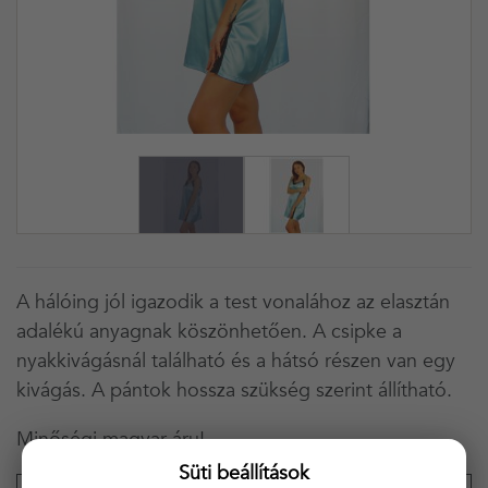
A hálóing jól igazodik a test vonalához az elasztán
adalékú anyagnak köszönhetően. A csipke a
nyakkivágásnál található és a hátsó részen van egy
kivágás. A pántok hossza szükség szerint állítható.
Minőségi magyar áru!
Süti beállítások