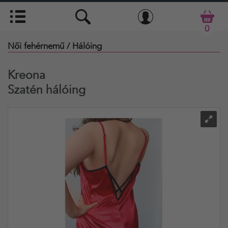
0
Női fehérnemű
/ Hálóing
Kreona
Szatén hálóing