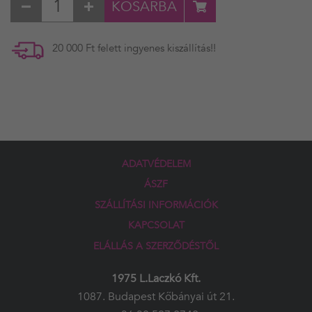
KOSÁRBA
20 000 Ft felett ingyenes kiszállítás!!
ADATVÉDELEM
ÁSZF
SZÁLLÍTÁSI INFORMÁCIÓK
KAPCSOLAT
ELÁLLÁS A SZERZŐDÉSTŐL
1975 L.Laczkó Kft.
1087. Budapest Kőbányai út 21.