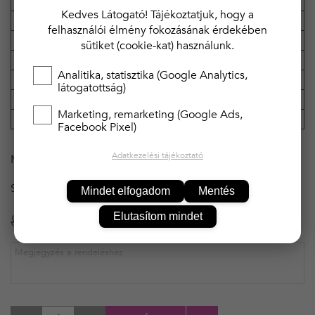
Kreona
Márka
Kedves Látogató! Tájékoztatjuk, hogy a
Anyagösszetétel
95% poliészter, 5% Spandex
felhasználói élmény fokozásának érdekében
Anyag típusa
szatén
sütiket (cookie-kat) használunk.
Tulajdonság
luxus, csipkével, masnival
Analitika, statisztika (Google Analytics,
Pántok
állítható, szűk
látogatottság)
Hossz
rövid
Marketing, remarketing (Google Ads,
Dekoltázs
v-kivágás
Facebook Pixel)
Adatkezelési tájékoztató
MÉRET
M
SZÍN
PIROS
Mindet elfogadom
Mentés
Elutasítom mindet
8 990 Ft
6 291 Ft