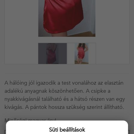
A hálóing jól igazodik a test vonalához az elasztán
adalékú anyagnak köszönhetően. A csipke a
nyakkivágásnál található és a hátsó részen van egy
kivágás. A pántok hossza szükség szerint állítható.
Minőségi magyar áru!
Süti beállítások