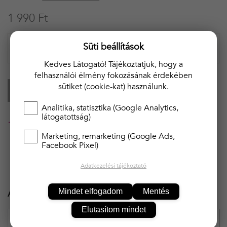
1 990 Ft
Süti beállítások
Kedves Látogató! Tájékoztatjuk, hogy a
felhasználói élmény fokozásának érdekében
sütiket (cookie-kat) használunk.
KOSÁRBA
Analitika, statisztika (Google Analytics,
látogatottság)
20 000 Ft felett ingyenes kiszállítás!!
Marketing, remarketing (Google Ads,
Facebook Pixel)
Adatkezelési tájékoztató
Ajánlott termékek
Mindet elfogadom
Mentés
Elutasítom mindet