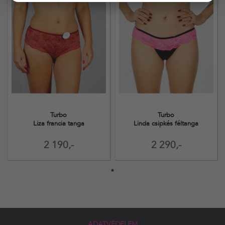
Turbo
Turbo
Liza francia tanga
Linda csipkés féltanga
2 190,-
2 290,-
ADATVÉDELEM