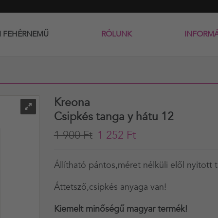
I FEHÉRNEMŰ
RÓLUNK
INFORM
Kreona
Csipkés tanga y hátu 12
1 900 Ft
1 252 Ft
Állítható pántos,méret nélküli elől nyitott
Áttetsző,csipkés anyaga van!
Kiemelt minőségű magyar termék!