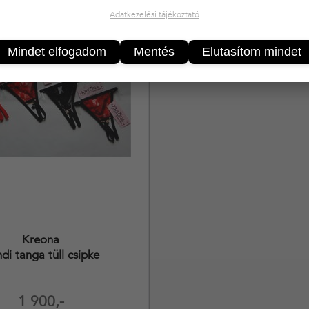
Adatkezelési tájékoztató
Mindet elfogadom
Mentés
Elutasítom mindet
Kreona
di tanga tüll csipke
1 900,-