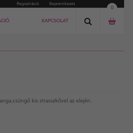
Regisztráció
Bejelentkezés
0
ÁCIÓ
KAPCSOLAT
 tanga,csüngő kis strasszkővel az elején.