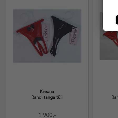
Kreona
Randi tanga tüll
Ran
1 900,-