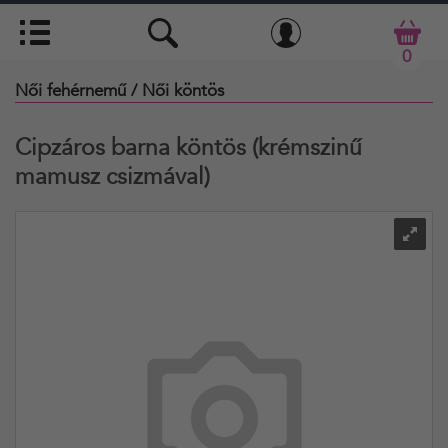
0
Női fehérnemű
/ Női köntös
Cipzáros barna köntös (krémszinű
mamusz csizmával)