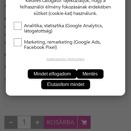
Kedves Látogató! Tájékoztatjuk, hogy a
Anyag: 100% poliészter
felhasználói élmény fokozásának érdekében
sütiket (cookie-kat) használunk.
Kezelési útmutató: 30°C-on semleges, kímélő
Analitika, statisztika (Google Analytics,
módszerrel, más textíliától elkülönítve, kifordítva
látogatottság)
mosható. Klórozni tilos! Foltok helyi tisztítása tilos!
Marketing, remarketing (Google Ads,
Áztatni tilos! Vasalható.
Facebook Pixel)
MÉRET
XL/XXL
Adatkezelési tájékoztató
SZÍN
MOGYORÓ
Mindet elfogadom
Mentés
9 490 Ft
Elutasítom mindet
KOSÁRBA