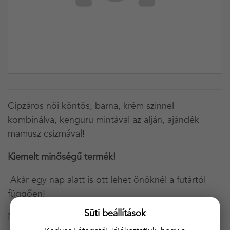
Cipzáros női köntös, barna, krém szinnel
kombinálva, kenguru mintával az alján, ajándék
mamusz csizmával!
Kiemelt minőségű termék!
Akár egy nap alatt is ott lehet önöknél a futártól
függően!
Süti beállítások
Méretválaszték:m/l és xl/xxl