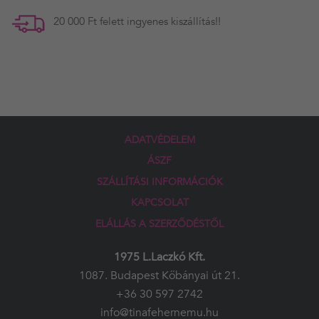
20 000 Ft felett ingyenes kiszállítás!!
ADATVÉDELEM
ÁSZF
SZÁLLÍTÁSI INFORMÁCIÓK
KAPCSOLAT
ELÁLLÁS A SZERZŐDÉSTŐL
1975 L.Laczkó Kft.
1087. Budapest Kőbányai út 21.
+36 30 597 2742
info@tinafehernemu.hu